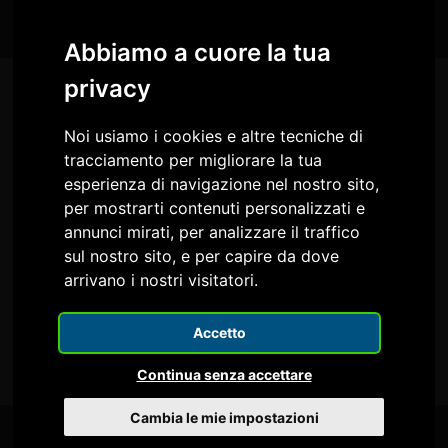
Abbiamo a cuore la tua
privacy
Noi usiamo i cookies e altre tecniche di
tracciamento per migliorare la tua
esperienza di navigazione nel nostro sito,
per mostrarti contenuti personalizzati e
annunci mirati, per analizzare il traffico
sul nostro sito, e per capire da dove
Comune di Reana del Rojale
Circolo Culturale IL FARO
arrivano i nostri visitatori.
Accetto
Pro Loco Reana del Rojale
Ecomuseo delle rogge
Continua senza accettare
Cambia le mie impostazioni
Codice fiscale: 00466880309