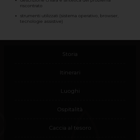
descrizione chiara e sintetica del problema
riscontrato
strumenti utilizzati (sistema operativo, browser,
tecnologie assistive)
Storia
Itinerari
Luoghi
Ospitalità
Caccia al tesoro