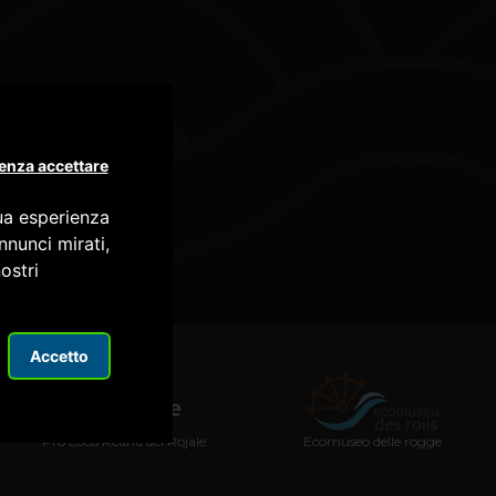
enza accettare
tua esperienza
nnunci mirati,
ostri
Accetto
Pro Loco Reana del Rojale
Ecomuseo delle rogge