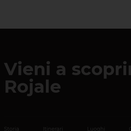
Vieni a scopr
Rojale
Storia
Itinerari
Luoghi