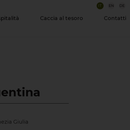
IT
EN
DE
pitalità
Caccia al tesoro
Contatti
gentina
nezia Giulia