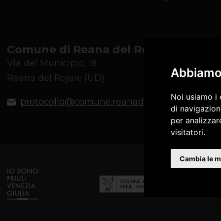
Comune di Reana del Rojale
Via del Municipio, 18
Abbiamo 
Reana del Rojale (UD)
Noi usiamo i 
protocollo@comune.reanadelrojale.ud.it
di navigazion
per analizzare
visitatori.
Cambia le m