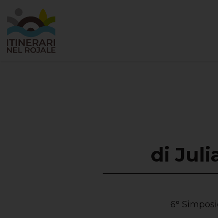
di Jul
6° Simposio